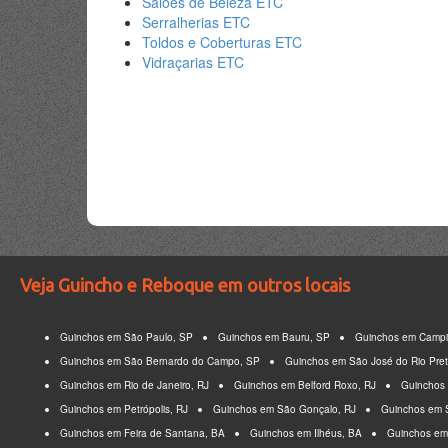
Salões de Beleza ETC
Serralherias ETC
Toldos e Coberturas ETC
Vidraçarias ETC
Veja Guincho e Reboque em outros locais
Guinchos em São Paulo, SP
Guinchos em Bauru, SP
Guinchos em Campi
Guinchos em São Bernardo do Campo, SP
Guinchos em São José do Rio Pre
Guinchos em Rio de Janeiro, RJ
Guinchos em Belford Roxo, RJ
Guinchos
Guinchos em Petrópolis, RJ
Guinchos em São Gonçalo, RJ
Guinchos em S
Guinchos em Feira de Santana, BA
Guinchos em Ilhéus, BA
Guinchos em