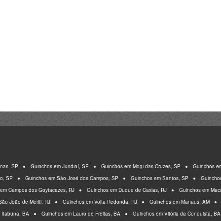
nas, SP
Guinchos em Jundiaí, SP
Guinchos em Mogi das Cruzes, SP
Guinchos e
to, SP
Guinchos em São José dos Campos, SP
Guinchos em Santos, SP
Guincho
 em Campos dos Goytacazes, RJ
Guinchos em Duque de Caxias, RJ
Guinchos em Mac
ão João de Meriti, RJ
Guinchos em Volta Redonda, RJ
Guinchos em Manaus, AM
 Itabuna, BA
Guinchos em Lauro de Freitas, BA
Guinchos em Vitória da Conquista, BA