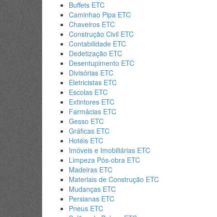
Buffets ETC
Caminhao Pipa ETC
Chaveiros ETC
Construção Civil ETC
Contabilidade ETC
Dedetização ETC
Desentupimento ETC
Divisórias ETC
Eletricistas ETC
Escolas ETC
Extintores ETC
Farmácias ETC
Gesso ETC
Gráficas ETC
Hotéis ETC
Imóveis e Imobiliárias ETC
Limpeza Pós-obra ETC
Madeiras ETC
Materiais de Construção ETC
Mudanças ETC
Persianas ETC
Pneus ETC