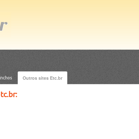
Outros sites Etc.br
inchos
c.br: