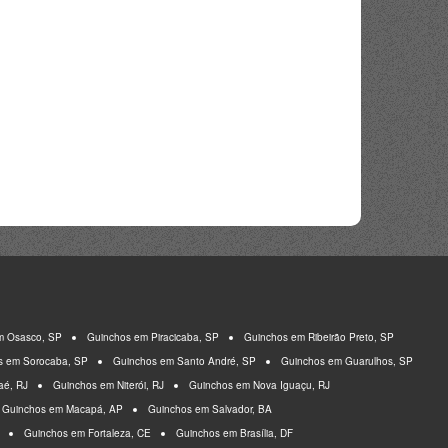
m Osasco, SP
Guinchos em Piracicaba, SP
Guinchos em Ribeirão Preto, SP
s em Sorocaba, SP
Guinchos em Santo André, SP
Guinchos em Guarulhos, SP
aé, RJ
Guinchos em Niterói, RJ
Guinchos em Nova Iguaçu, RJ
Guinchos em Macapá, AP
Guinchos em Salvador, BA
Guinchos em Fortaleza, CE
Guinchos em Brasília, DF